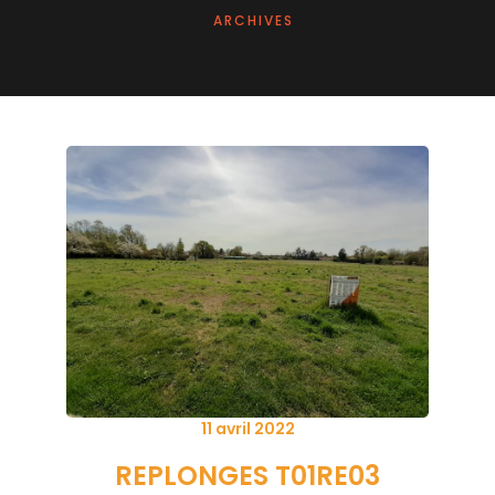
ARCHIVES
Posted
11 avril 2022
on
REPLONGES
T01RE03