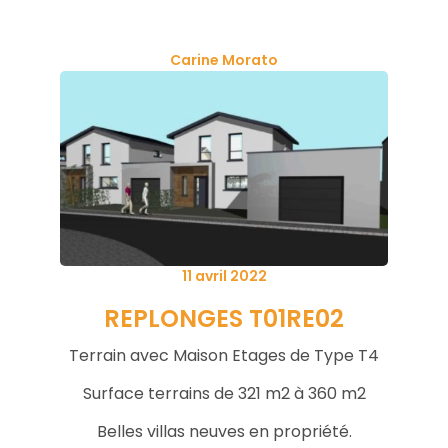
Carine Morato
Posted
11 avril 2022
on
REPLONGES
T01RE02
Terrain avec Maison Etages de Type T4
Surface terrains de 321 m2 à 360 m2
Belles villas neuves en propriété.