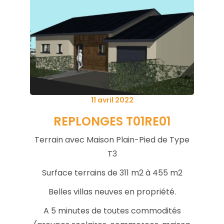
Posted
11 avril 2022
on
REPLONGES
T01RE01
Terrain avec Maison Plain-Pied de Type
T3
Surface terrains de 311 m2 à 455 m2
Belles villas neuves en propriété.
A 5 minutes de toutes commodités