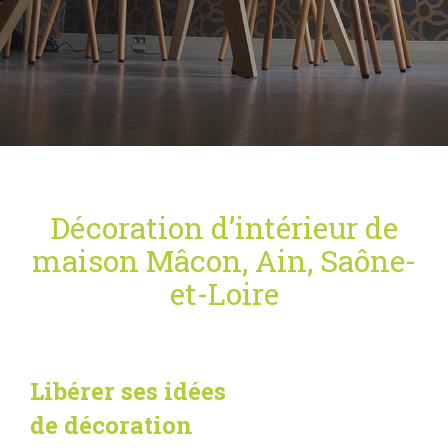
Décoration d’intérieur de
maison Mâcon, Ain, Saône-
et-Loire
Libérer ses idées
de décoration